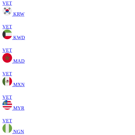
VET
KRW
VET
KWD
VET
MAD
VET
MXN
VET
MYR
VET
NGN