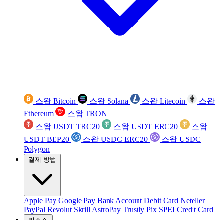
스왑 Bitcoin
스왑 Solana
스왑 Litecoin
스왑
Ethereum
스왑 TRON
스왑 USDT TRC20
스왑 USDT ERC20
스왑
USDT BEP20
스왑 USDC ERC20
스왑 USDC
Polygon
결제 방법
Apple Pay
Google Pay
Bank Account
Debit Card
Neteller
PayPal
Revolut
Skrill
AstroPay
Trustly
Pix
SPEI
Credit Card
리소스