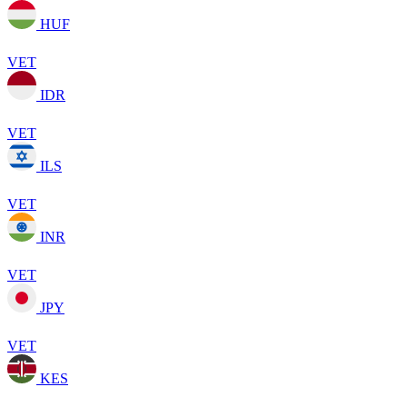
HUF
VET
IDR
VET
ILS
VET
INR
VET
JPY
VET
KES