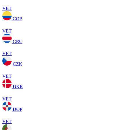
VET
COP
VET
CRC
VET
CZK
VET
DKK
VET
DOP
VET