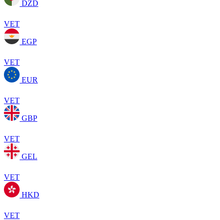
DZD
VET
EGP
VET
EUR
VET
GBP
VET
GEL
VET
HKD
VET