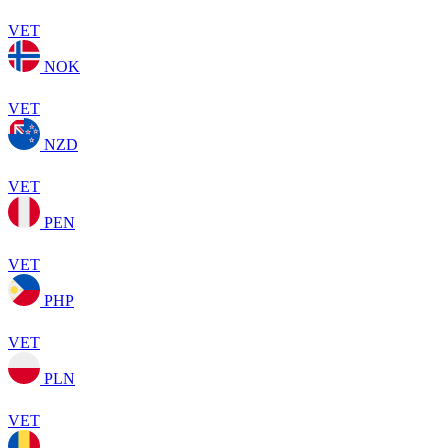
VET
NOK
VET
NZD
VET
PEN
VET
PHP
VET
PLN
VET