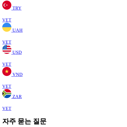
TRY
VET
UAH
VET
USD
VET
VND
VET
ZAR
VET
자주 묻는 질문