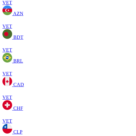
VET
AZN
VET
BDT
VET
BRL
VET
CAD
VET
CHF
VET
CLP