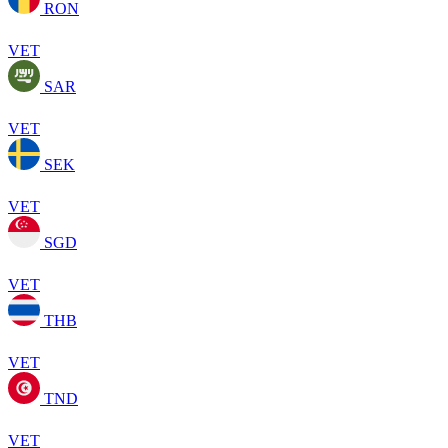
RON
VET
SAR
VET
SEK
VET
SGD
VET
THB
VET
TND
VET