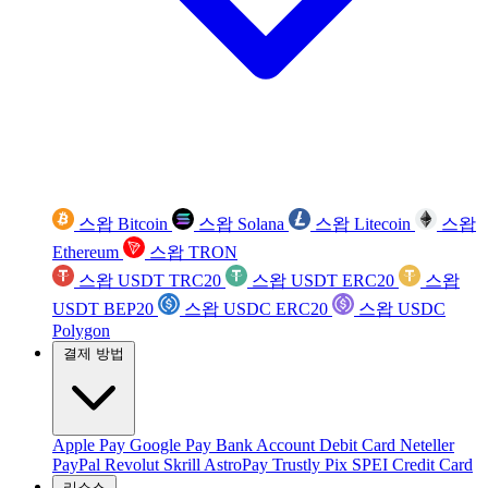
스왑 Bitcoin
스왑 Solana
스왑 Litecoin
스왑
Ethereum
스왑 TRON
스왑 USDT TRC20
스왑 USDT ERC20
스왑
USDT BEP20
스왑 USDC ERC20
스왑 USDC
Polygon
결제 방법
Apple Pay
Google Pay
Bank Account
Debit Card
Neteller
PayPal
Revolut
Skrill
AstroPay
Trustly
Pix
SPEI
Credit Card
리소스