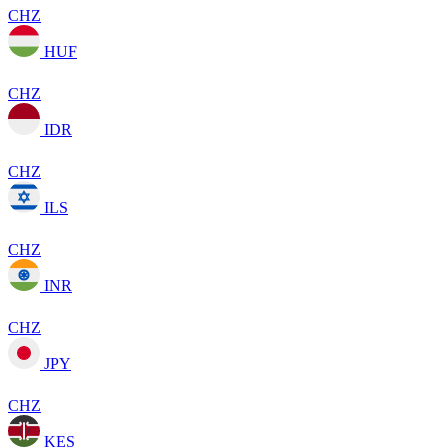
CHZ
HUF
CHZ
IDR
CHZ
ILS
CHZ
INR
CHZ
JPY
CHZ
KES