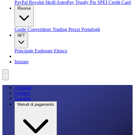
PayPal
Revolut
Skrill
AstroPay
Trustly
Pix
SPEI
Credit Card
Risorse
Guide
Convertitore
Trading
Prezzi
Portafogli
NFT
Principale
Esplorare
Elenco
Iniziare
Acquista
Vendere
Scambio
Metodi di pagamento