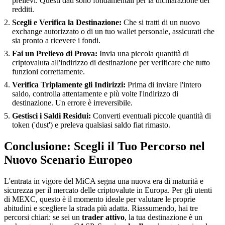
prelievi. Questi dati sono fondamentali per la dichiarazione dei
redditi.
Scegli e Verifica la Destinazione:
Che si tratti di un nuovo
exchange autorizzato o di un tuo wallet personale, assicurati che
sia pronto a ricevere i fondi.
Fai un Prelievo di Prova:
Invia una piccola quantità di
criptovaluta all'indirizzo di destinazione per verificare che tutto
funzioni correttamente.
Verifica Triplamente gli Indirizzi:
Prima di inviare l'intero
saldo, controlla attentamente e più volte l'indirizzo di
destinazione. Un errore è irreversibile.
Gestisci i Saldi Residui:
Converti eventuali piccole quantità di
token ('dust') e preleva qualsiasi saldo fiat rimasto.
Conclusione: Scegli il Tuo Percorso nel
Nuovo Scenario Europeo
L'entrata in vigore del MiCA segna una nuova era di maturità e
sicurezza per il mercato delle criptovalute in Europa. Per gli utenti
di MEXC, questo è il momento ideale per valutare le proprie
abitudini e scegliere la strada più adatta. Riassumendo, hai tre
percorsi chiari: se sei un
trader attivo
, la tua destinazione è un