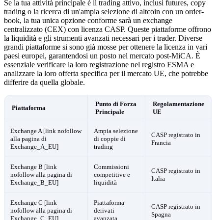
Se la tua attività principale è il trading attivo, inclusi futures, copy
trading o la ricerca di un'ampia selezione di altcoin con un order-
book, la tua unica opzione conforme sarà un exchange
centralizzato (CEX) con licenza CASP. Queste piattaforme offrono
la liquidità e gli strumenti avanzati necessari per i trader. Diverse
grandi piattaforme si sono già mosse per ottenere la licenza in vari
paesi europei, garantendosi un posto nel mercato post-MiCA. È
essenziale verificare la loro registrazione nel registro ESMA e
analizzare la loro offerta specifica per il mercato UE, che potrebbe
differire da quella globale.
Punto di Forza
Regolamentazione
Piattaforma
Principale
UE
Exchange A [link nofollow
Ampia selezione
CASP registrato in
alla pagina di
di coppie di
Francia
Exchange_A_EU]
trading
Exchange B [link
Commissioni
CASP registrato in
nofollow alla pagina di
competitive e
Italia
Exchange_B_EU]
liquidità
Exchange C [link
Piattaforma
CASP registrato in
nofollow alla pagina di
derivati
Spagna
Exchange_C_EU]
avanzata