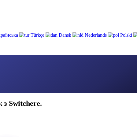
раїнська
Türkçe
Dansk
Nederlands
Polski
з Switchere.