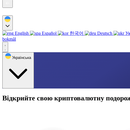
English
Español
한국어
Deutsch
Ук
bokmål
Українська
Відкрийте свою криптовалютну подорож 