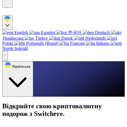
English
Español
한국어
Deutsch
Українська
Türkçe
Dansk
Nederlands
Polski
Português (Brasil)
Français
Italiano
Norsk bokmål
Українська
Відкрийте свою криптовалютну
подорож з Switchere.