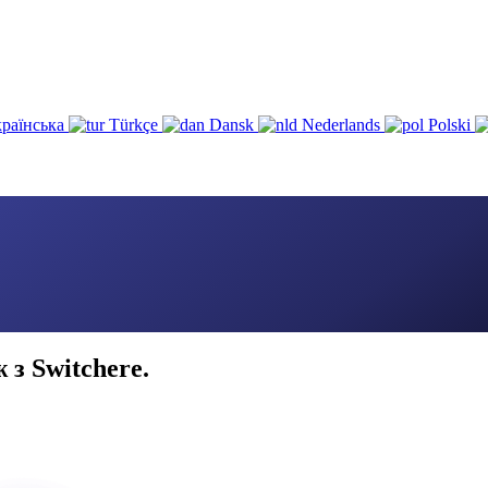
раїнська
Türkçe
Dansk
Nederlands
Polski
з Switchere.