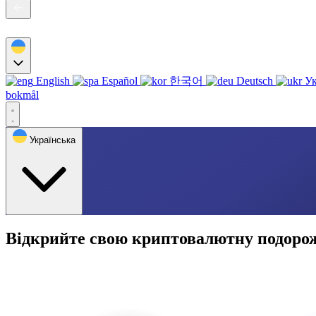
English
Español
한국어
Deutsch
Ук
bokmål
Українська
Відкрийте свою криптовалютну подорож 