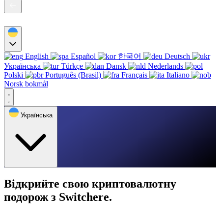
English
Español
한국어
Deutsch
Українська
Türkçe
Dansk
Nederlands
Polski
Português (Brasil)
Français
Italiano
Norsk bokmål
Українська
Відкрийте свою криптовалютну
подорож з Switchere.