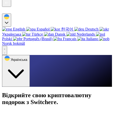
English
Español
한국어
Deutsch
Українська
Türkçe
Dansk
Nederlands
Polski
Português (Brasil)
Français
Italiano
Norsk bokmål
Українська
Відкрийте свою криптовалютну
подорож з Switchere.