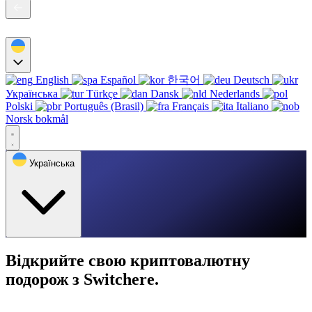
English
Español
한국어
Deutsch
Українська
Türkçe
Dansk
Nederlands
Polski
Português (Brasil)
Français
Italiano
Norsk bokmål
Українська
Відкрийте свою криптовалютну
подорож з Switchere.