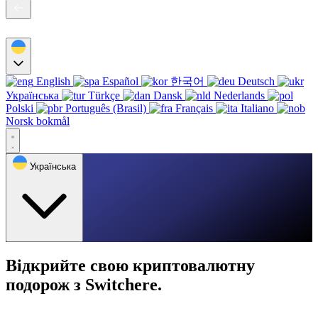
English
Español
한국어
Deutsch
Українська
Türkçe
Dansk
Nederlands
Polski
Português (Brasil)
Français
Italiano
Norsk bokmål
Українська
Відкрийте свою криптовалютну
подорож з Switchere.