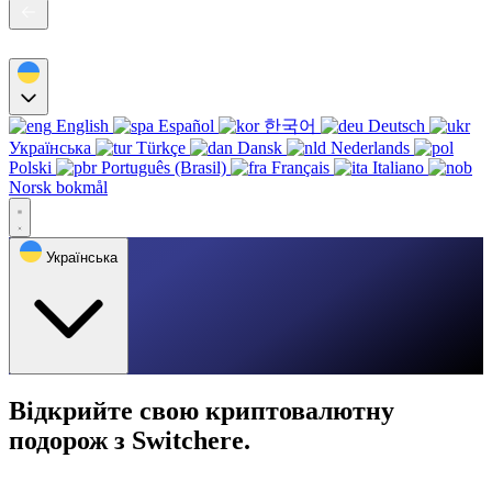
English
Español
한국어
Deutsch
Українська
Türkçe
Dansk
Nederlands
Polski
Português (Brasil)
Français
Italiano
Norsk bokmål
Українська
Відкрийте свою криптовалютну
подорож з Switchere.