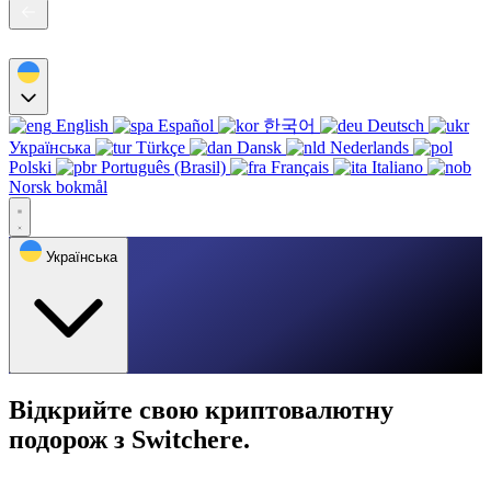
English
Español
한국어
Deutsch
Українська
Türkçe
Dansk
Nederlands
Polski
Português (Brasil)
Français
Italiano
Norsk bokmål
Українська
Відкрийте свою криптовалютну
подорож з Switchere.