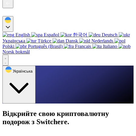
English
Español
한국어
Deutsch
Українська
Türkçe
Dansk
Nederlands
Polski
Português (Brasil)
Français
Italiano
Norsk bokmål
Українська
Відкрийте свою криптовалютну
подорож з Switchere.