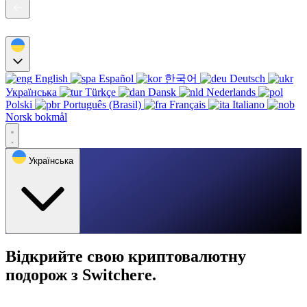
English
Español
한국어
Deutsch
Українська
Türkçe
Dansk
Nederlands
Polski
Português (Brasil)
Français
Italiano
Norsk bokmål
Українська
Відкрийте свою криптовалютну
подорож з Switchere.