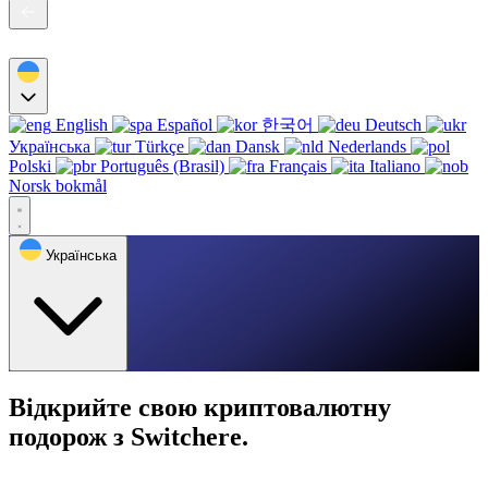
English
Español
한국어
Deutsch
Українська
Türkçe
Dansk
Nederlands
Polski
Português (Brasil)
Français
Italiano
Norsk bokmål
Українська
Відкрийте свою криптовалютну
подорож з Switchere.