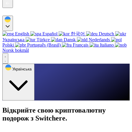
English
Español
한국어
Deutsch
Українська
Türkçe
Dansk
Nederlands
Polski
Português (Brasil)
Français
Italiano
Norsk bokmål
Українська
Відкрийте свою криптовалютну
подорож з Switchere.