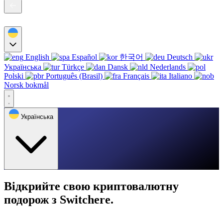
English
Español
한국어
Deutsch
Українська
Türkçe
Dansk
Nederlands
Polski
Português (Brasil)
Français
Italiano
Norsk bokmål
Українська
Відкрийте свою криптовалютну
подорож з Switchere.