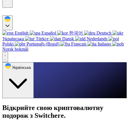
English
Español
한국어
Deutsch
Українська
Türkçe
Dansk
Nederlands
Polski
Português (Brasil)
Français
Italiano
Norsk bokmål
Українська
Відкрийте свою криптовалютну
подорож з Switchere.