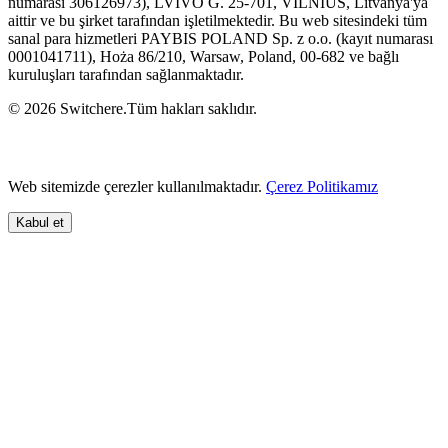
numarası 306126973), LVIVO G. 25-701, VILNIUS, Litvanya'ya
aittir ve bu şirket tarafından işletilmektedir. Bu web sitesindeki tüm
sanal para hizmetleri PAYBIS POLAND Sp. z o.o. (kayıt numarası
0001041711), Hoża 86/210, Warsaw, Poland, 00-682 ve bağlı
kuruluşları tarafından sağlanmaktadır.
© 2026 Switchere.Tüm hakları saklıdır.
Web sitemizde çerezler kullanılmaktadır.
Çerez Politikamız
Kabul et