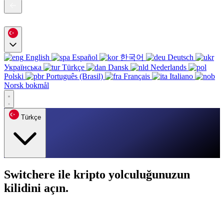
English
Español
한국어
Deutsch
Українська
Türkçe
Dansk
Nederlands
Polski
Português (Brasil)
Français
Italiano
Norsk bokmål
Türkçe
Switchere ile kripto yolculuğunuzun
kilidini açın.