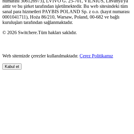
numarası 306126973), LVIVO G. 25-701, VILNIUS, Litvanya'ya
aittir ve bu şirket tarafından işletilmektedir. Bu web sitesindeki tüm
sanal para hizmetleri PAYBIS POLAND Sp. z o.o. (kayıt numarası
0001041711), Hoża 86/210, Warsaw, Poland, 00-682 ve bağlı
kuruluşları tarafından sağlanmaktadır.
© 2026 Switchere.Tüm hakları saklıdır.
Web sitemizde çerezler kullanılmaktadır.
Çerez Politikamız
Kabul et