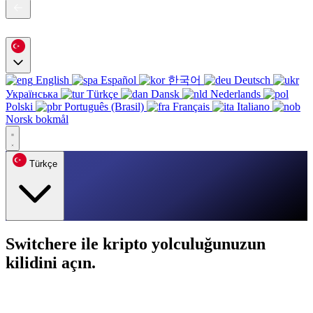
English
Español
한국어
Deutsch
Українська
Türkçe
Dansk
Nederlands
Polski
Português (Brasil)
Français
Italiano
Norsk bokmål
Türkçe
Switchere ile kripto yolculuğunuzun
kilidini açın.