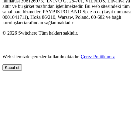
numarası 306126973), LVIVO G. 25-701, VILNIUS, Litvanya'ya
aittir ve bu şirket tarafından işletilmektedir. Bu web sitesindeki tüm
sanal para hizmetleri PAYBIS POLAND Sp. z o.o. (kayıt numarası
0001041711), Hoża 86/210, Warsaw, Poland, 00-682 ve bağlı
kuruluşları tarafından sağlanmaktadır.
© 2026 Switchere.Tüm hakları saklıdır.
Web sitemizde çerezler kullanılmaktadır.
Çerez Politikamız
Kabul et