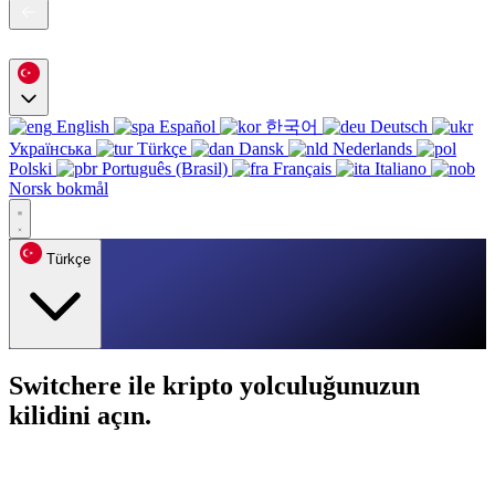
English
Español
한국어
Deutsch
Українська
Türkçe
Dansk
Nederlands
Polski
Português (Brasil)
Français
Italiano
Norsk bokmål
Türkçe
Switchere ile kripto yolculuğunuzun
kilidini açın.