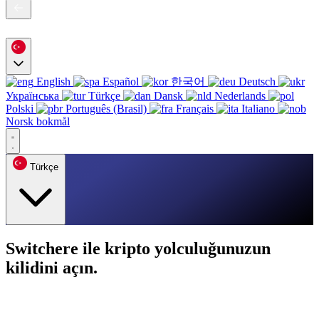
English
Español
한국어
Deutsch
Українська
Türkçe
Dansk
Nederlands
Polski
Português (Brasil)
Français
Italiano
Norsk bokmål
Türkçe
Switchere ile kripto yolculuğunuzun
kilidini açın.