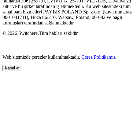
numarası 306126973), LVIVO G. 25-701, VILNIUS, Litvanya'ya
aittir ve bu şirket tarafından işletilmektedir. Bu web sitesindeki tüm
sanal para hizmetleri PAYBIS POLAND Sp. z o.o. (kayıt numarası
0001041711), Hoża 86/210, Warsaw, Poland, 00-682 ve bağlı
kuruluşları tarafından sağlanmaktadır.
© 2026 Switchere.Tüm hakları saklıdır.
Web sitemizde çerezler kullanılmaktadır.
Çerez Politikamız
Kabul et