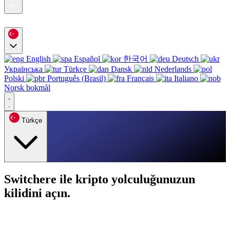
English
Español
한국어
Deutsch
Українська
Türkçe
Dansk
Nederlands
Polski
Português (Brasil)
Français
Italiano
Norsk bokmål
Türkçe
Switchere ile kripto yolculuğunuzun
kilidini açın.