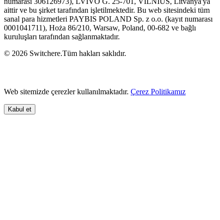
numarası 306126973), LVIVO G. 25-701, VILNIUS, Litvanya'ya
aittir ve bu şirket tarafından işletilmektedir. Bu web sitesindeki tüm
sanal para hizmetleri PAYBIS POLAND Sp. z o.o. (kayıt numarası
0001041711), Hoża 86/210, Warsaw, Poland, 00-682 ve bağlı
kuruluşları tarafından sağlanmaktadır.
© 2026 Switchere.Tüm hakları saklıdır.
Web sitemizde çerezler kullanılmaktadır.
Çerez Politikamız
Kabul et