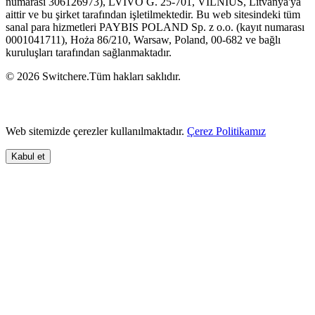
numarası 306126973), LVIVO G. 25-701, VILNIUS, Litvanya'ya
aittir ve bu şirket tarafından işletilmektedir. Bu web sitesindeki tüm
sanal para hizmetleri PAYBIS POLAND Sp. z o.o. (kayıt numarası
0001041711), Hoża 86/210, Warsaw, Poland, 00-682 ve bağlı
kuruluşları tarafından sağlanmaktadır.
© 2026 Switchere.Tüm hakları saklıdır.
Web sitemizde çerezler kullanılmaktadır.
Çerez Politikamız
Kabul et