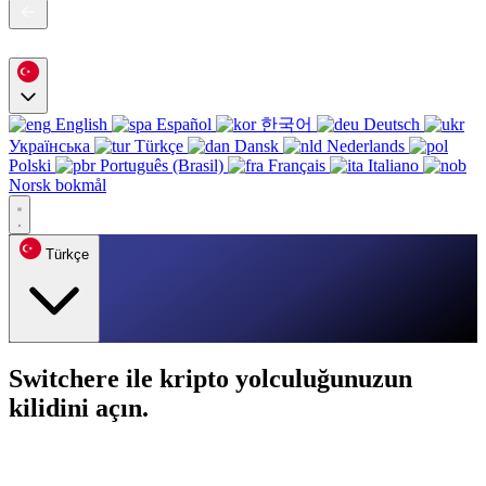
English
Español
한국어
Deutsch
Українська
Türkçe
Dansk
Nederlands
Polski
Português (Brasil)
Français
Italiano
Norsk bokmål
Türkçe
Switchere ile kripto yolculuğunuzun
kilidini açın.