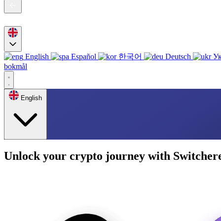
English
Español
한국어
Deutsch
Ук
bokmål
English
Unlock your crypto journey with Switcher