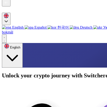
English
Español
한국어
Deutsch
Ук
bokmål
English
Unlock your crypto journey with Switcher