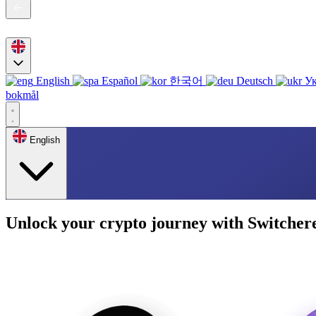
English
Español
한국어
Deutsch
Ук
bokmål
English
Unlock your crypto journey with Switcher