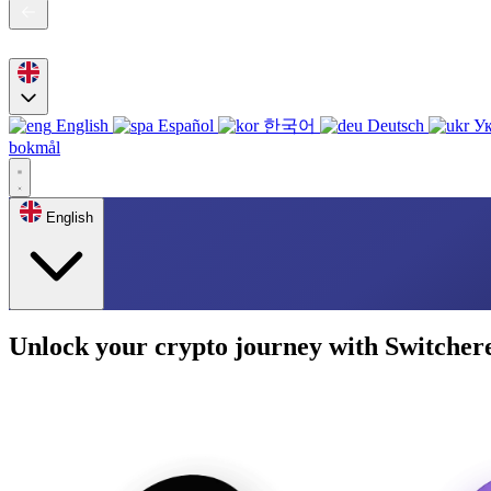
English
Español
한국어
Deutsch
Ук
bokmål
English
Unlock your crypto journey with Switcher