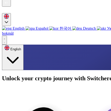
English
Español
한국어
Deutsch
Ук
bokmål
English
Unlock your crypto journey with Switcher