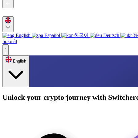
English
Español
한국어
Deutsch
Ук
bokmål
English
Unlock your crypto journey with Switcher