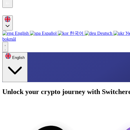
English
Español
한국어
Deutsch
Ук
bokmål
English
Unlock your crypto journey with Switcher