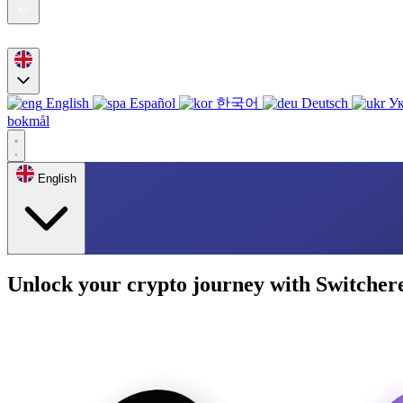
English
Español
한국어
Deutsch
Ук
bokmål
English
Unlock your crypto journey with Switcher