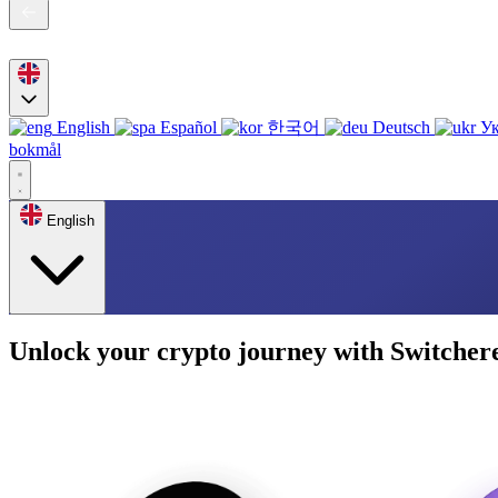
English
Español
한국어
Deutsch
Ук
bokmål
English
Unlock your crypto journey with Switcher