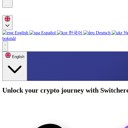
English
Español
한국어
Deutsch
Ук
bokmål
English
Unlock your crypto journey with Switcher