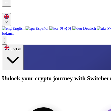
English
Español
한국어
Deutsch
Ук
bokmål
English
Unlock your crypto journey with Switcher