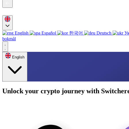
English
Español
한국어
Deutsch
Ук
bokmål
English
Unlock your crypto journey with Switcher