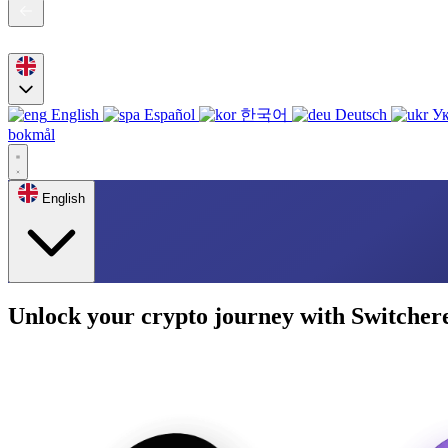
English
Español
한국어
Deutsch
Ук
bokmål
English
Unlock your crypto journey with Switcher