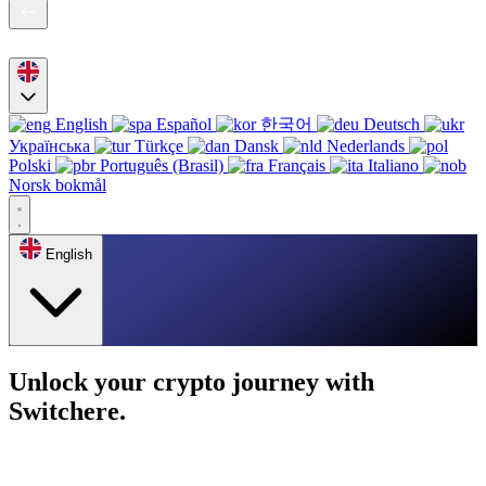
English
Español
한국어
Deutsch
Українська
Türkçe
Dansk
Nederlands
Polski
Português (Brasil)
Français
Italiano
Norsk bokmål
English
Unlock your crypto journey with
Switchere.