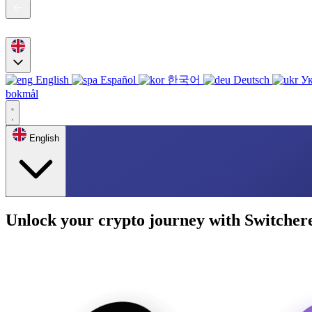
English
Español
한국어
Deutsch
Ук
bokmål
English
Unlock your crypto journey with Switcher