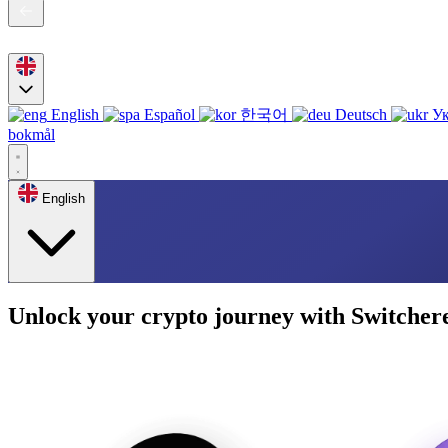
English
Español
한국어
Deutsch
Ук
bokmål
English
Unlock your crypto journey with Switcher