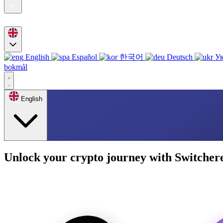
English
Español
한국어
Deutsch
Ук
bokmål
English
Unlock your crypto journey with Switcher