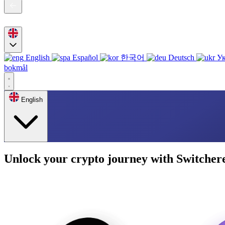
English
Español
한국어
Deutsch
Ук
bokmål
English
Unlock your crypto journey with Switcher