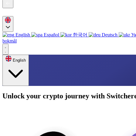
English
Español
한국어
Deutsch
Ук
bokmål
English
Unlock your crypto journey with Switcher