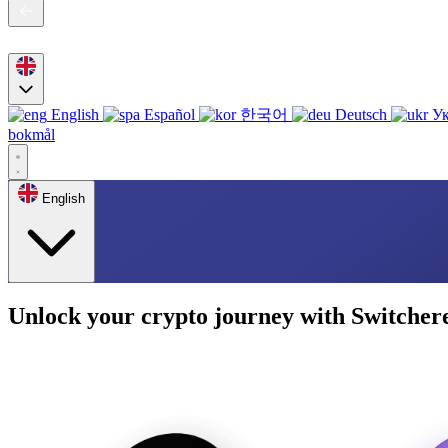
English
Español
한국어
Deutsch
Ук
bokmål
English
Unlock your crypto journey with Switcher