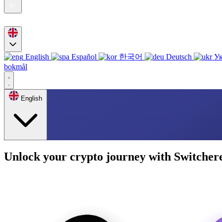
English
Español
한국어
Deutsch
Ук
bokmål
English
Unlock your crypto journey with Switcher