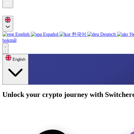
English
Español
한국어
Deutsch
Ук
bokmål
English
Unlock your crypto journey with Switcher