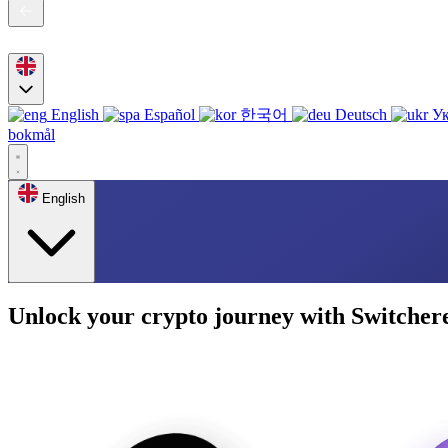
English
Español
한국어
Deutsch
Ук
bokmål
English
Unlock your crypto journey with Switcher