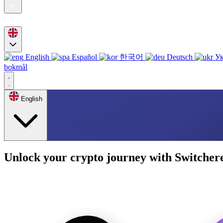
English
Español
한국어
Deutsch
Ук
bokmål
English
Unlock your crypto journey with Switcher