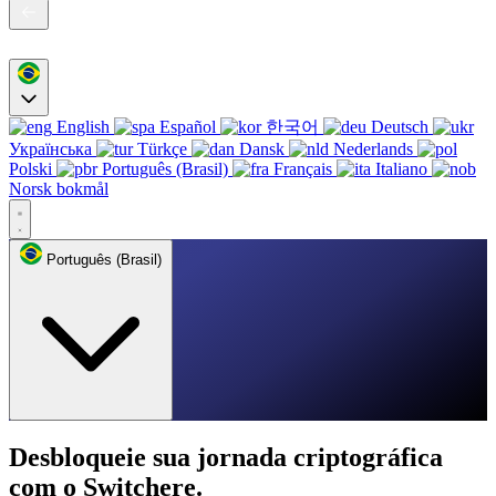
English
Español
한국어
Deutsch
Українська
Türkçe
Dansk
Nederlands
Polski
Português (Brasil)
Français
Italiano
Norsk bokmål
Português (Brasil)
Desbloqueie sua jornada criptográfica
com o Switchere.