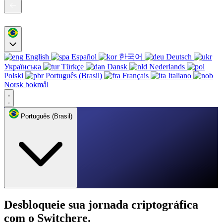
English
Español
한국어
Deutsch
Українська
Türkçe
Dansk
Nederlands
Polski
Português (Brasil)
Français
Italiano
Norsk bokmål
Português (Brasil)
Desbloqueie sua jornada criptográfica
com o Switchere.